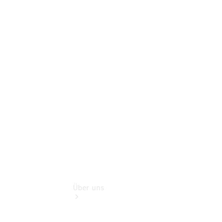
Pannen- &
Schadenhilfe
Service für
Reisemobile
Teile &
Zubehör
Rückrufe &
Umrüstungen
eVan Abo
Über uns