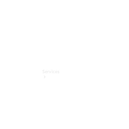
Digitale
Extras
Services
Übersicht
Finanzdienste